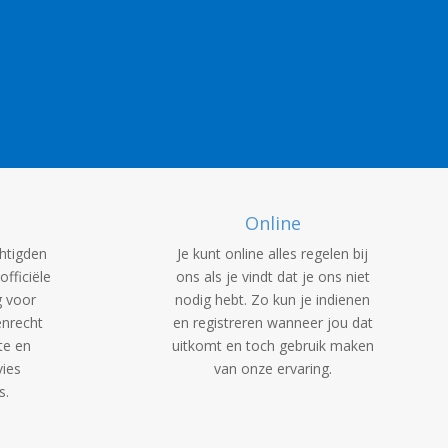
Online
htigden
Je kunt online alles regelen bij
officiële
ons als je vindt dat je ons niet
g voor
nodig hebt. Zo kun je indienen
nrecht
en registreren wanneer jou dat
te en
uitkomt en toch gebruik maken
ies
van onze ervaring.
s.