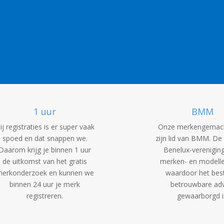
1 uur
BMM
ij registraties is er super vaak
Onze merkengemac
spoed en dat snappen we.
zijn lid van BMM. De 
Daarom krijg je binnen 1 uur
Benelux-verenigin
de uitkomst van het gratis
merken- en modelle
erkonderzoek en kunnen we
waardoor het bes
binnen 24 uur je merk
betrouwbare adv
registreren.
gewaarborgd i